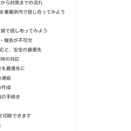
告から対策までの流れ
を事業所内で話し合ってみよう
全員で話しあってみよう
・報告が不可欠
応と、安全の最優先
生時の対応
全を最優先に
の連絡
の作成
険の手続き
して印刷できます
施