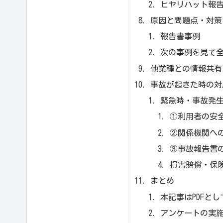
ヒヤリハット報
原因と問題点・対策
報告書事例
次の事例を見て
他業種との情報共有
事故が起きた時の対
緊急時・事故発
①利用者の安
②関係機関へ
③事故報告書
損害賠償・保
まとめ
本記事はPDFと
アンケートの実