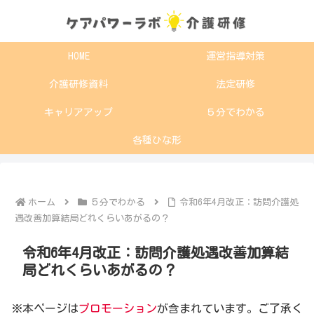
HOME
運営指導対策
介護研修資料
法定研修
キャリアアップ
５分でわかる
各種ひな形
ホーム
５分でわかる
令和6年4月改正：訪問介護処
遇改善加算結局どれくらいあがるの？
令和6年4月改正：訪問介護処遇改善加算結
局どれくらいあがるの？
※本ページは
プロモーション
が含まれています。ご了承く