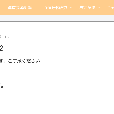
運営指導対策
介護研修資料
法定研修
キ
ート2
2
す。ご了承ください
す。