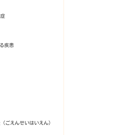
大症
る疾患
炎（ごえんせいはいえん）