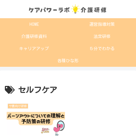
HOME
運営指導対策
介護研修資料
法定研修
キャリアアップ
５分でわかる
各種ひな形
セルフケア
サ責向け研修